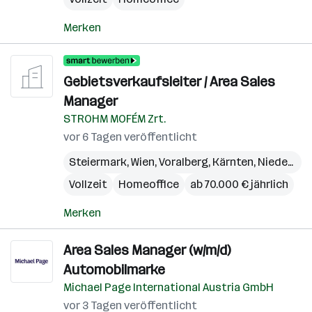
Merken
Gebietsverkaufsleiter / Area Sales
Manager
STROHM MOFÉM Zrt.
vor 6 Tagen veröffentlicht
Steiermark
,
Wien
,
Voralberg
,
Kärnten
,
Niederösterreich
Vollzeit
Homeoffice
ab 70.000 € jährlich
Merken
Area Sales Manager (w/m/d)
Automobilmarke
Michael Page International Austria GmbH
vor 3 Tagen veröffentlicht