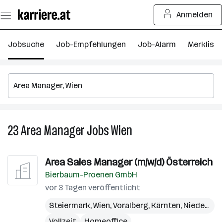
Zum
Anmelden
Seiteninhalt
springen
Jobsuche
Job-Empfehlungen
Job-Alarm
Merkliste
23
Area Manager
Jobs
Wien
23
Area
Manager
Area Sales Manager (m/w/d) Österreich
Jobs
Bierbaum-Proenen GmbH
in
Wien
vor 3 Tagen veröffentlicht
Steiermark
,
Wien
,
Voralberg
,
Kärnten
,
Niederösterreich
Vollzeit
Homeoffice