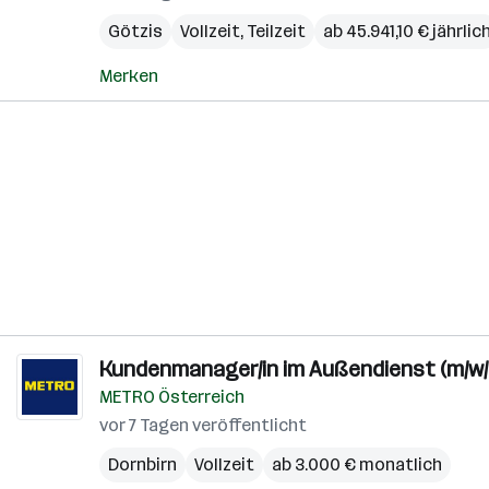
Götzis
Vollzeit, Teilzeit
ab 45.941,10 € jährlic
Merken
Kundenmanager/in im Außendienst (m/w/
METRO Österreich
vor 7 Tagen veröffentlicht
Dornbirn
Vollzeit
ab 3.000 € monatlich