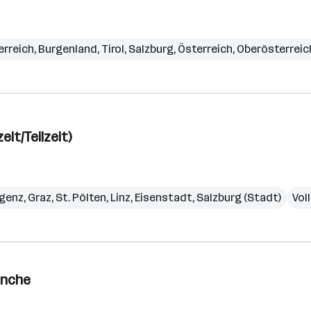
erreich
,
Burgenland
,
Tirol
,
Salzburg
,
Österreich
,
Oberösterreic
it/Teilzeit)
genz
,
Graz
,
St. Pölten
,
Linz
,
Eisenstadt
,
Salzburg (Stadt)
Voll
anche