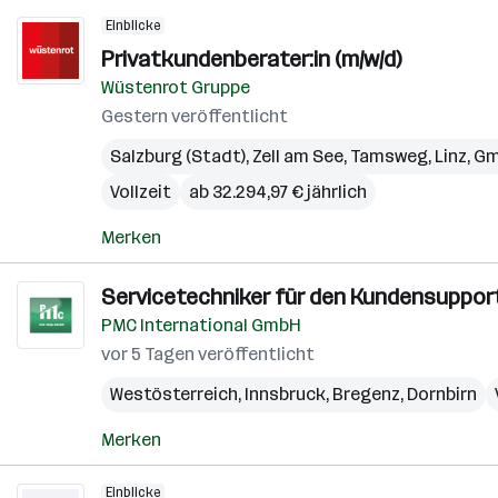
Einblicke
Privatkundenberater:in (m/w/d)
Wüstenrot Gruppe
Gestern veröffentlicht
Salzburg (Stadt)
,
Zell am See
,
Tamsweg
,
Linz
,
Gm
Vollzeit
ab 32.294,97 € jährlich
Merken
Servicetechniker für den Kundensupport 
PMC International GmbH
vor 5 Tagen veröffentlicht
Westösterreich
,
Innsbruck
,
Bregenz
,
Dornbirn
Merken
Einblicke