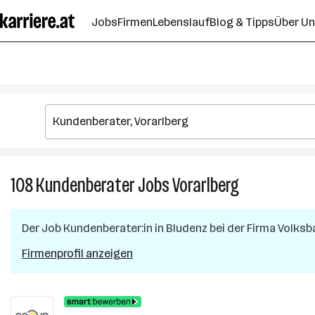
Zum
Jobs
Firmen
Lebenslauf
Blog & Tipps
Über U
Seiteninhalt
springen
108
Kundenberater
Jobs
Vorarlberg
108
Kundenberate
Jobs
Der Job
Kundenberater:in
in
Bludenz
bei der Firma
Volksba
in
Vorarlberg
Firmenprofil anzeigen