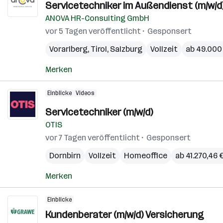
Servicetechniker im Außendienst (m/w/d
ANOVA HR-Consulting GmbH
vor 5 Tagen veröffentlicht
Gesponsert
Vorarlberg
,
Tirol
,
Salzburg
Vollzeit
ab 49.000 
Merken
Einblicke
Videos
Servicetechniker (m/w/d)
OTIS
vor 7 Tagen veröffentlicht
Gesponsert
Dornbirn
Vollzeit
Homeoffice
ab 41.270,46 €
Merken
Einblicke
Kundenberater (m/w/d) Versicherung