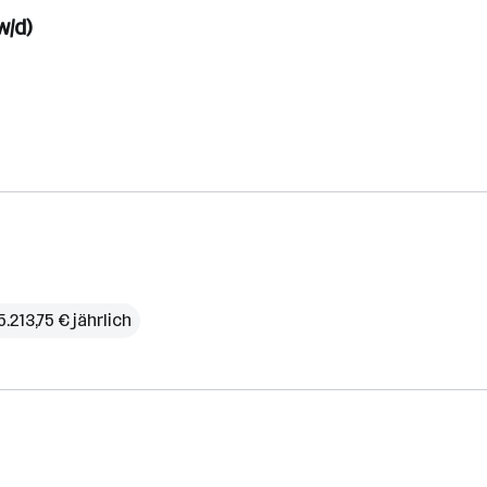
w/d)
.213,75 € jährlich