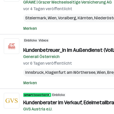
GRAWE | Grazer Wechselseitige Versicherung AG
vor 4 Tagen veröffentlicht
Steiermark
,
Wien
,
Voralberg
,
Kärnten
,
Niederöst
Merken
Einblicke
Videos
Kundenbetreuer_in im Außendienst (Vollze
Generali Österreich
vor 6 Tagen veröffentlicht
Innsbruck
,
Klagenfurt am Wörthersee
,
Wien
,
Bre
Merken
Einblicke
Kundenberater im Verkauf, Edelmetallbr
GVS Austria e.U.