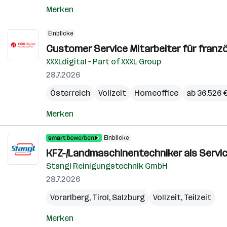
Merken
Einblicke
Customer Service Mitarbeiter für franz
XXXLdigital – Part of XXXL Group
28.7.2026
Österreich
Vollzeit
Homeoffice
ab 36.526 €
Merken
Einblicke
KFZ-/Landmaschinentechniker als Servic
Stangl Reinigungstechnik GmbH
28.7.2026
Vorarlberg
,
Tirol
,
Salzburg
Vollzeit, Teilzeit
Merken