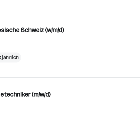
ösische Schweiz (w/m/d)
 jährlich
etechniker (m/w/d)