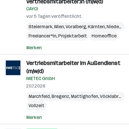
Vertriebsmitarbeiter:in (m/w/d)
CAYCI
vor 5 Tagen veröffentlicht
Steiermark
,
Wien
,
Voralberg
,
Kärnten
,
Niederösterreich
Freelancer*in, Projektarbeit
Homeoffice
Merken
Vertriebsmitarbeiter im Außendienst
(m/w/d)
IWETEC GmbH
20.7.2026
Marchfeld
,
Bregenz
,
Mattighofen
,
Vöcklabruck
,
Vollzeit
Merken