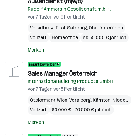
Außendienst (m/w/d)
Rudolf Ammersin Gesellschaft m.b.H.
vor 7 Tagen veröffentlicht
Vorarlberg
,
Tirol
,
Salzburg
,
Oberösterreich
Vollzeit
Homeoffice
ab 55.000 € jährlich
Merken
Sales Manager Österreich
International Building Products GmbH
vor 7 Tagen veröffentlicht
Steiermark
,
Wien
,
Voralberg
,
Kärnten
,
Niederösterreich
Vollzeit
60.000 € – 70.000 € jährlich
Merken