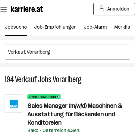
Zum
Anmelden
Seiteninhalt
springen
Jobsuche
Job-Empfehlungen
Job-Alarm
Merkliste
194
Verkauf
Jobs
Vorarlberg
194
Verkauf
Jobs
in
Sales Manager (m/w/d) Maschinen &
Vorarlberg
Ausstattung für Bäckereien und
Konditoreien
Bäko - Österreich e.Gen.