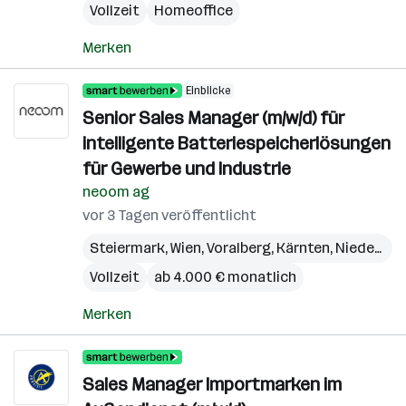
Vollzeit
Homeoffice
Merken
Einblicke
Senior Sales Manager (m/w/d) für
intelligente Batteriespeicherlösungen
für Gewerbe und Industrie
neoom ag
vor 3 Tagen veröffentlicht
Steiermark
,
Wien
,
Voralberg
,
Kärnten
,
Niederösterreich
Vollzeit
ab 4.000 € monatlich
Merken
Sales Manager Importmarken im