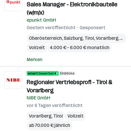
Sales Manager - Elektronikbauteile
(w/m/x)
epunkt GmbH
Gestern veröffentlicht
Gesponsert
Oberösterreich
,
Salzburg
,
Tirol
,
Vorarlberg
,
Stei
Vollzeit
4.000 € – 6.000 € monatlich
Merken
Einblicke
Regionaler Vertriebsprofi - Tirol &
Vorarlberg
NIBE GmbH
vor 6 Tagen veröffentlicht
Vorarlberg
,
Tirol
Vollzeit
ab 70.000 € jährlich