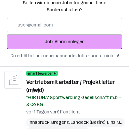
Sollen wir dir neue Jobs für genau diese
Suche schicken?
E-
Mail-
Adresse
Job-Alarm anlegen
Du erhältst nur neue passende Jobs – sonst nichts!
Vertriebsmitarbeiter / Projektleiter
(m/w/d)
"FORTUNA" Sportwerbung Gesellschaft m.b.H.
& Co KG
vor 1 Tagen veröffentlicht
Innsbruck
,
Bregenz
,
Landeck (Bezirk)
,
Linz
,
St. Pölten