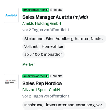
Einblicke
Sales Manager Austria (m/w/d)
Amiblu Holding GmbH
vor 2 Tagen veröffentlicht
Steiermark
,
Wien
,
Voralberg
,
Kärnten
,
Niederösterreich
Vollzeit
Homeoffice
ab 5.400 € monatlich
Merken
Einblicke
Sales Rep Nordica
Blizzard Sport GmbH
vor 2 Tagen veröffentlicht
Innsbruck
,
Tiroler Unterland
,
Vorarlberg
,
Vorarlberger Rheintal