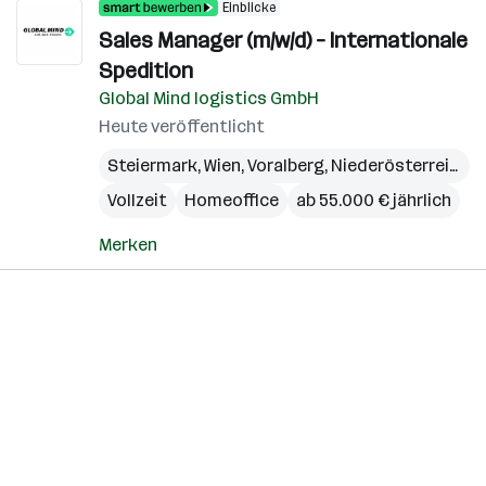
Einblicke
Sales Manager (m/w/d) – Internationale
Spedition
Global Mind logistics GmbH
Heute veröffentlicht
Steiermark
,
Wien
,
Voralberg
,
Niederösterreich
,
B
Vollzeit
Homeoffice
ab 55.000 € jährlich
Merken