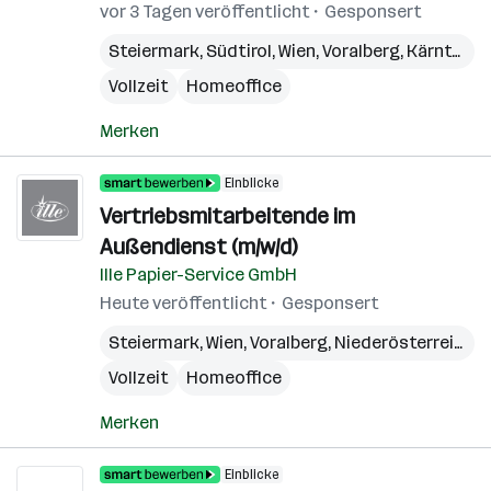
vor 3 Tagen veröffentlicht
Gesponsert
Steiermark
,
Südtirol
,
Wien
,
Voralberg
,
Kärnten
,
N
Vollzeit
Homeoffice
Merken
Einblicke
Vertriebsmitarbeitende im
Außendienst (m/w/d)
Ille Papier-Service GmbH
Heute veröffentlicht
Gesponsert
Steiermark
,
Wien
,
Voralberg
,
Niederösterreich
,
B
Vollzeit
Homeoffice
Merken
Einblicke