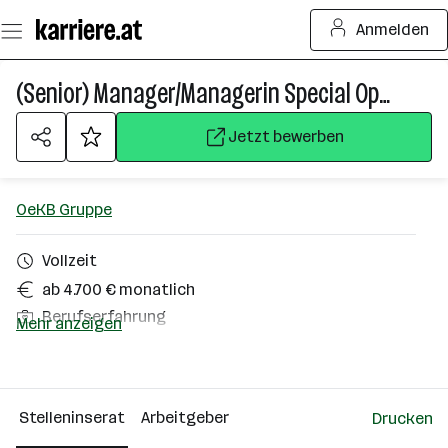
Zum
Anmelden
Seiteninhalt
springen
(Senior) Manager/Managerin Special Operations (w/m/d)
Jetzt bewerben
OeKB Gruppe
Vollzeit
ab 4.700 € monatlich
Berufserfahrung
Mehr anzeigen
Homeoffice möglich
Wien 1. Bezirk (Innere Stadt)
Stelleninserat
Arbeitgeber
Drucken
Über das Unternehmen