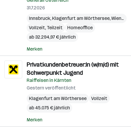
Generali Österreich
31.7.2026
Innsbruck
,
Klagenfurt am Wörthersee
,
Wien
,
Bre
Vollzeit, Teilzeit
Homeoffice
ab 32.294,97 € jährlich
Merken
Privatkundenbetreuer:in (w/m/d) mit
Schwerpunkt Jugend
Raiffeisen in Kärnten
Gestern veröffentlicht
Klagenfurt am Wörthersee
Vollzeit
ab 45.075 € jährlich
Merken