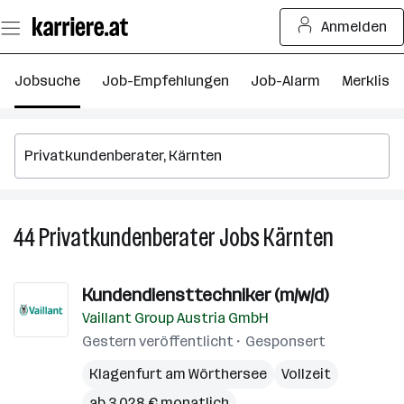
Zum
Anmelden
Seiteninhalt
springen
Jobsuche
Job-Empfehlungen
Job-Alarm
Merkliste
44
Privatkundenberater
Jobs
Kärnten
44
Privatkun
Jobs
Kundendiensttechniker (m/w/d)
in
Vaillant Group Austria GmbH
Kärnten
Gestern veröffentlicht
Gesponsert
Klagenfurt am Wörthersee
Vollzeit
ab 3.028 € monatlich