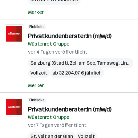
Merken
Einblicke
Privatkundenberater:in (m/w/d)
Wüstenrot Gruppe
vor 4 Tagen veröffentlicht
Salzburg (Stadt)
,
Zell am See
,
Tamsweg
,
Linz
,
Gm
Vollzeit
ab 32.294,97 € jährlich
Merken
Einblicke
Privatkundenberater:in (m/w/d)
Wüstenrot Gruppe
vor 7 Tagen veröffentlicht
St. Veit an der Glan
Vollzeit