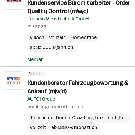
Kundenservice Büromitarbeiter - Order
Quality Control (m/w/d)
Techem Messtechnik GmbH
31.7.2026
Villach
Vollzeit
Homeoffice
ab 35.000 € jährlich
Merken
Einblicke
Kundenberater Fahrzeugbewertung &
Ankauf (m/w/d)
AUTO1 Group
vor 4 Tagen veröffentlicht
Tulln an der Donau
,
Graz
,
Linz
,
Linz-Land (Bezirk)
Vollzeit
ab 1.880 € monatlich