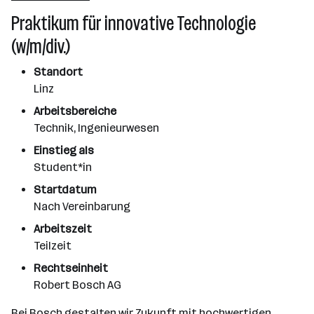
2501 - 10000 Mitarbeiter*innen
Praktikum für innovative Technologie
Wien
(w/m/div.)
Standort
Linz
Arbeitsbereiche
Technik, Ingenieurwesen
Einstieg als
Student*in
Startdatum
Nach Vereinbarung
Arbeitszeit
Teilzeit
Rechtseinheit
Robert Bosch AG
Bei Bosch gestalten wir Zukunft mit hochwertigen