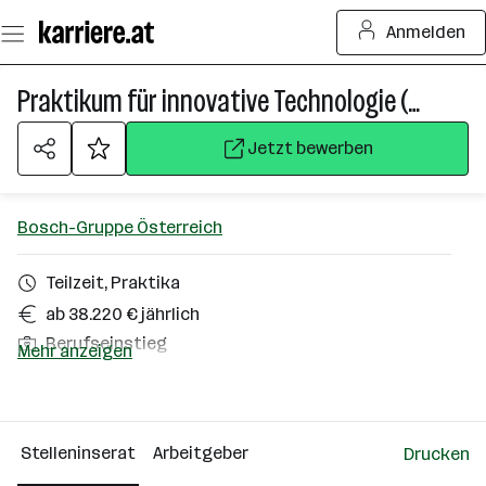
Zum
Anmelden
Seiteninhalt
springen
Praktikum für innovative Technologie (w/m/div.)
Jetzt bewerben
Bosch-Gruppe Österreich
Teilzeit, Praktika
ab 38.220 € jährlich
Berufseinstieg
Mehr anzeigen
Homeoffice möglich
Linz
Stelleninserat
Arbeitgeber
Drucken
Über das Unternehmen