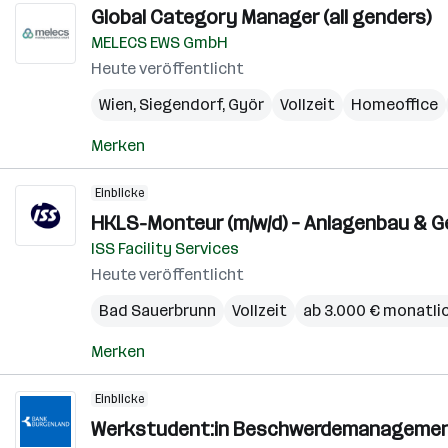
Global Category Manager (all genders)
MELECS EWS GmbH
Heute veröffentlicht
Wien
,
Siegendorf
,
Györ
Vollzeit
Homeoffice
Merken
Einblicke
HKLS-Monteur (m/w/d) – Anlagenbau & 
ISS Facility Services
Heute veröffentlicht
Bad Sauerbrunn
Vollzeit
ab 3.000 € monatli
Merken
Einblicke
Werkstudent:in Beschwerdemanageme