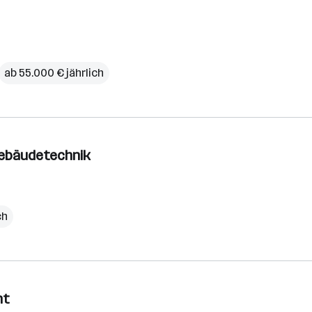
ab 55.000 € jährlich
Gebäudetechnik
ch
nt