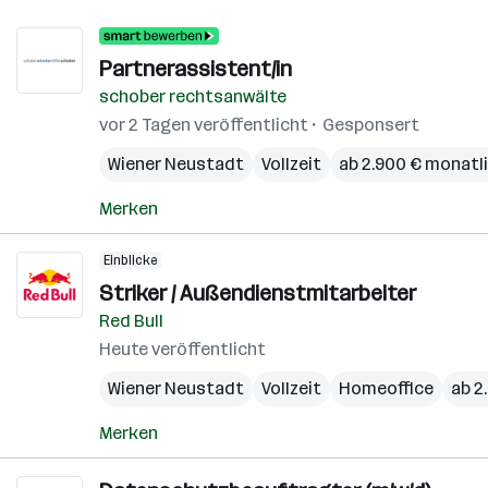
Partnerassistent/in
schober rechtsanwälte
vor 2 Tagen veröffentlicht
Gesponsert
Wiener Neustadt
Vollzeit
ab 2.900 € monatl
Merken
Einblicke
Striker / Außendienstmitarbeiter
Red Bull
Heute veröffentlicht
Wiener Neustadt
Vollzeit
Homeoffice
ab 2
Merken