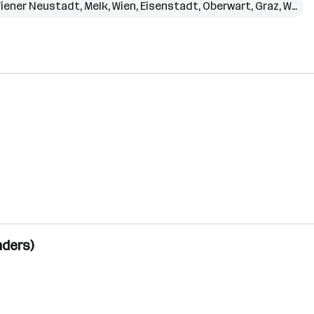
iener Neustadt
,
Melk
,
Wien
,
Eisenstadt
,
Oberwart
,
Graz
,
Weiz
,
nders)