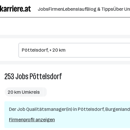
Zum
Jobs
Firmen
Lebenslauf
Blog & Tipps
Über U
Seiteninhalt
springen
253
Jobs
Pöttelsdorf
253
Jobs
in
20 km Umkreis
Pöttelsdorf
Der Job
Qualitätsmanager(in)
in
Pöttelsdorf, Burgenland
Firmenprofil anzeigen