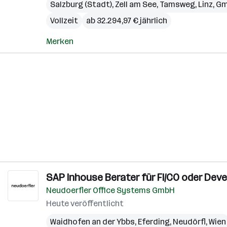
Salzburg (Stadt)
,
Zell am See
,
Tamsweg
,
Linz
,
Gm
Vollzeit
ab 32.294,97 € jährlich
Merken
SAP Inhouse Berater für FI/CO oder Devel
Neudoerfler Office Systems GmbH
Heute veröffentlicht
Waidhofen an der Ybbs
,
Eferding
,
Neudörfl
,
Wien