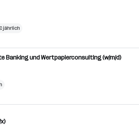
€ jährlich
ate Banking und Wertpapierconsulting (w/m/d)
h
x)