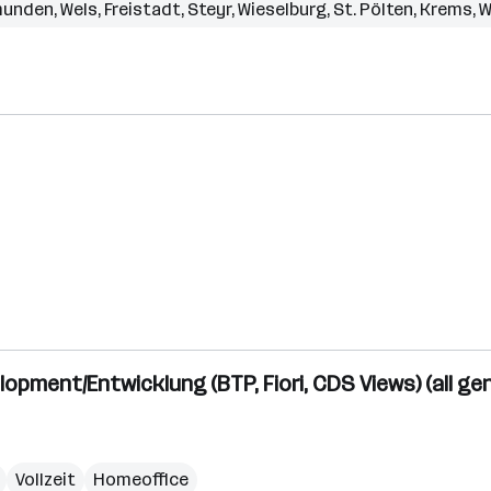
unden
,
Wels
,
Freistadt
,
Steyr
,
Wieselburg
,
St. Pölten
,
Krems
,
W
opment/Entwicklung (BTP, Fiori, CDS Views) (all ge
Vollzeit
Homeoffice