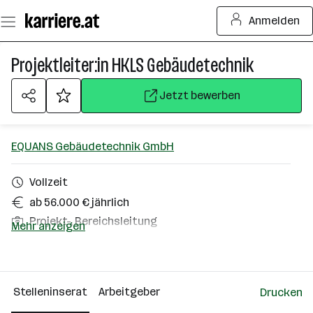
Zum
Anmelden
Seiteninhalt
springen
Projektleiter:in HKLS Gebäudetechnik
Jetzt bewerben
EQUANS Gebäudetechnik GmbH
Vollzeit
ab 56.000 € jährlich
Projekt-, Bereichsleitung
Mehr anzeigen
Wiener Neustadt
Über das Unternehmen
Stelleninserat
Arbeitgeber
Drucken
501+ Mitarbeiter*innen