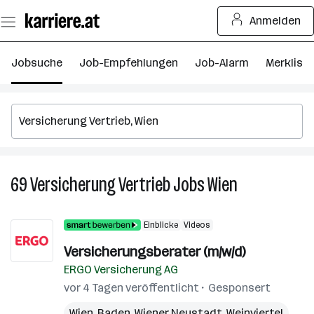
Zum
Anmelden
Seiteninhalt
springen
Jobsuche
Job-Empfehlungen
Job-Alarm
Merkliste
69
Versicherung Vertrieb
Jobs
Wien
69
Versicherung
Vertrieb
Einblicke
Videos
Jobs
in
Versicherungsberater (m/w/d)
Wien
ERGO Versicherung AG
vor 4 Tagen veröffentlicht
Gesponsert
Wien
,
Baden
,
Wiener Neustadt
,
Weinviertel