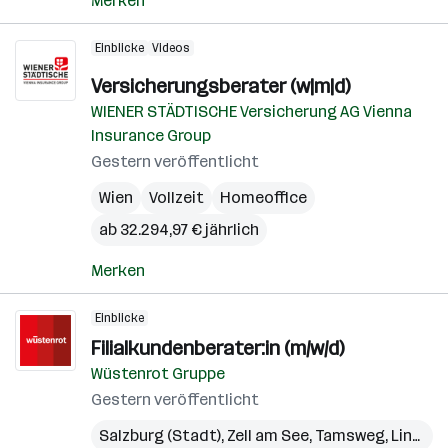
Merken
Einblicke
Videos
Versicherungsberater (w|m|d)
WIENER STÄDTISCHE Versicherung AG Vienna
Insurance Group
Gestern veröffentlicht
Wien
Vollzeit
Homeoffice
ab 32.294,97 € jährlich
Merken
Einblicke
Filialkundenberater:in (m/w/d)
Wüstenrot Gruppe
Gestern veröffentlicht
Salzburg (Stadt)
,
Zell am See
,
Tamsweg
,
Linz
,
Gm