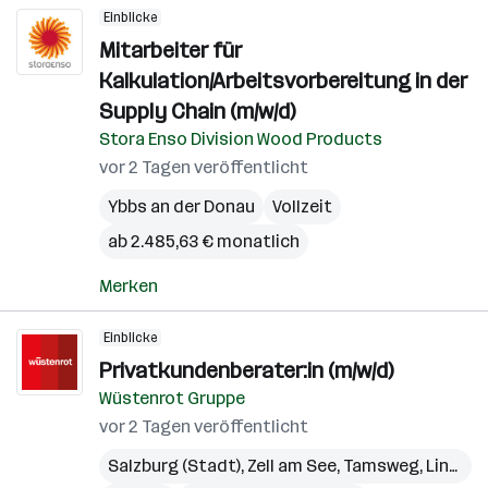
Einblicke
Mitarbeiter für
Kalkulation/Arbeitsvorbereitung in der
Supply Chain (m/w/d)
Stora Enso Division Wood Products
vor 2 Tagen veröffentlicht
Ybbs an der Donau
Vollzeit
ab 2.485,63 € monatlich
Merken
Einblicke
Privatkundenberater:in (m/w/d)
Wüstenrot Gruppe
vor 2 Tagen veröffentlicht
Salzburg (Stadt)
,
Zell am See
,
Tamsweg
,
Linz
,
Gm