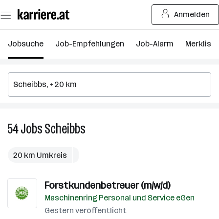
Zum
Anmelden
Seiteninhalt
springen
Jobsuche
Job-Empfehlungen
Job-Alarm
Merkliste
54
Jobs
Scheibbs
54
Jobs
in
20 km Umkreis
Scheibbs
Forstkundenbetreuer (m/w/d)
Maschinenring Personal und Service eGen
Gestern veröffentlicht