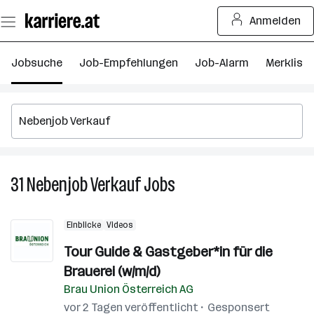
Zum
Anmelden
Seiteninhalt
springen
Jobsuche
Job-Empfehlungen
Job-Alarm
Merkliste
31
Nebenjob Verkauf
Jobs
31
Nebenjob
Verkauf
Einblicke
Videos
Jobs
Tour Guide & Gastgeber*in für die
Brauerei (w/m/d)
Brau Union Österreich AG
vor 2 Tagen veröffentlicht
Gesponsert