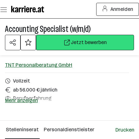
Zum
Anmelden
Seiteninhalt
springen
Accounting Specialist (w/m/d)
Jetzt bewerben
TNT Personalberatung GmbH
Vollzeit
ab 56.000 € jährlich
Berufserfahrung
Mehr anzeigen
Homeoffice möglich
Wien
Stelleninserat
Personaldienstleister
Drucken
Über das Unternehmen