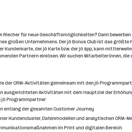
 Riecher für neue Geschäftsmöglichkeiten? Dann bewerben Sie
ines großen Unternehmens. Der jö Bonus Club ist das größte 
Kundenkarte, der jö Karte bzw. der jö äpp, kann mittlerweile 
hmenden Partnern einlösen. Wir suchen Mitarbeiter:innen, die 
lle der CRM-Aktivitäten gemeinsam mit den jö Programmpar
 ausgerichteten Aktivitäten mit dem Hauptziel der Erhöhun
e jö Programmpartner
n entlang der gesamten Customer Journey
ener Kundencluster, Datenmodellen und analytischen CRM-
mmunikationsmaßnahmen im Print und digitalen Bereich