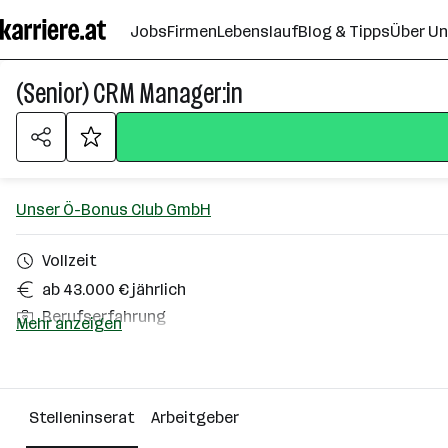
Zum
Jobs
Firmen
Lebenslauf
Blog & Tipps
Über U
Seiteninhalt
springen
(Senior) CRM Manager:in
Unser Ö-Bonus Club GmbH
Vollzeit
ab 43.000 € jährlich
Berufserfahrung
Mehr anzeigen
Homeoffice möglich
Wien
Stelleninserat
Arbeitgeber
Über das Unternehmen