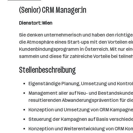
101 - 500 Mitarbeiter*innen
(Senior) CRM Manager:in
Wien
Dienstort: Wien
Sie denken unternehmerisch und haben den richtigen
die Atmosphäre eines Start-ups mit den Vorteilen e
Kundenbindungsprogramm in Österreich. Mit nur einer 
sammeln und diese für zahlreiche Vorteile bei teilne
Stellenbeschreibung
Eigenständige Planung, Umsetzung und Kontro
Management aller auf Neu- und Bestandskunden
resultierenden Abwanderungsprävention für di
Konzeption und Umsetzung von CRM Kampagne
Steuerung der Kampagnen auf Basis verschied
Konzeption und Weiterentwicklung von CRM Ko