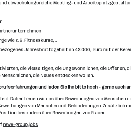
 und abwechslungsreiche Meeting- und Arbeitsplatzgestaltu
en
 Partnerunternehmen
 wie z. B. Fitnesskurse, …
bezogenes Jahresbruttogehalt ab 43.000,- Euro mit der Bere
otivierten, die Vielseitigen, die Ungewöhnlichen, die Offenen,
 Menschlichen, die Neues entdecken wollen.
Berufserfahrungen und laden Sie ihn bitte hoch - gerne auch a
umfeld. Daher freuen wir uns über Bewerbungen von Menschen u
 Bewerbungen von Menschen mit Behinderungen. Zusätzlich möc
 Position besonders über Bewerbungen von Frauen.
uf
rewe-group.jobs