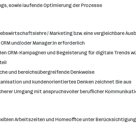
gs, sowie laufende Optimierung der Prozesse
bswirtschaftslehre / Marketing bzw. eine vergleichbare Aus
 CRM und/oder Manager:in erforderlich
gitalen CRM-Kampagnen und Begeisterung für digitale Trends 
eil
tische und bereichsübergreifende Denkweise
rganisation und kundenorientiertes Denken zeichnet Sie aus
cherer Umgang mit anspruchsvoller beruflicher Kommunikati
xiblen Arbeitszeiten und Homeoffice unter Berücksichtigung 