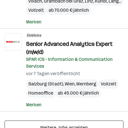
Villach
,
Grambach bei Graz
,
Linz
,
Kundl
,
Langkampfen
Vollzeit
ab 70.000 € jährlich
Merken
Einblicke
Senior Advanced Analytics Expert
(m/w/d)
SPAR ICS – Information & Communication
Services
vor 7 Tagen veröffentlicht
Salzburg (Stadt)
,
Wien
,
Wernberg
Vollzeit
Homeoffice
ab 45.000 € jährlich
Merken
Weitere Jobs anzeigen