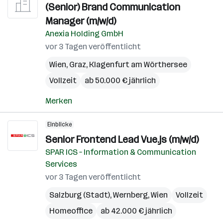
(Senior) Brand Communication
Manager (m/w/d)
Anexia Holding GmbH
vor 3 Tagen veröffentlicht
Wien
,
Graz
,
Klagenfurt am Wörthersee
Vollzeit
ab 50.000 € jährlich
Merken
Einblicke
Senior Frontend Lead Vue.js​ (m/w/d)
SPAR ICS – Information & Communication
Services
vor 3 Tagen veröffentlicht
Salzburg (Stadt)
,
Wernberg
,
Wien
Vollzeit
Homeoffice
ab 42.000 € jährlich