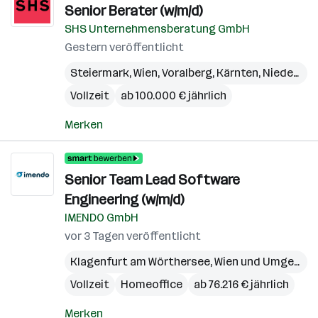
Senior Berater (w/m/d)
SHS Unternehmensberatung GmbH
Gestern veröffentlicht
Steiermark
,
Wien
,
Voralberg
,
Kärnten
,
Niederösterreich
Vollzeit
ab 100.000 € jährlich
Merken
Senior Team Lead Software
Engineering (w/m/d)
IMENDO GmbH
vor 3 Tagen veröffentlicht
Klagenfurt am Wörthersee
,
Wien und Umgebung
Vollzeit
Homeoffice
ab 76.216 € jährlich
Merken