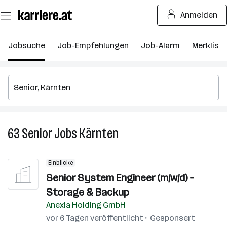
Zum
Anmelden
Seiteninhalt
springen
Jobsuche
Job-Empfehlungen
Job-Alarm
Merkliste
63
Senior
Jobs
Kärnten
63
Senior
Jobs
Einblicke
in
Senior System Engineer (m/w/d) –
Kärnten
Storage & Backup
Anexia Holding GmbH
vor 6 Tagen veröffentlicht
Gesponsert