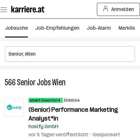
Zum
Anmelden
Seiteninhalt
springen
Jobsuche
Job-Empfehlungen
Job-Alarm
Merkliste
566
Senior
Jobs
Wien
566
Senior
Jobs
Einblicke
in
(Senior) Performance Marketing
Wien
Analyst*in
hokify GmbH
vor 5 Tagen veröffentlicht
Gesponsert