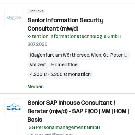
Einblicke
Senior Information Security
Consultant (m/w/d)
x-tention Informationstechnologie GmbH
30.7.2026
Klagenfurt am Wörthersee
,
Wien
,
St. Peter in der Au
Vollzeit
Homeoffice
4.300 € – 5.300 € monatlich
Merken
Senior SAP Inhouse Consultant /
Berater (m/w/d) - SAP FI/CO | MM | HCM |
Basis
ISG Personalmanagement GmbH