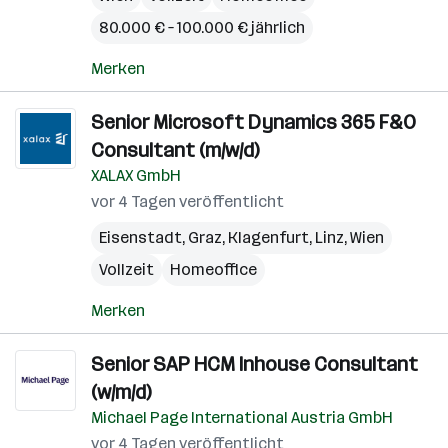
80.000 € – 100.000 € jährlich
Merken
Senior Microsoft Dynamics 365 F&O
Consultant (m/w/d)
XALAX GmbH
vor 4 Tagen veröffentlicht
Eisenstadt
,
Graz
,
Klagenfurt
,
Linz
,
Wien
Vollzeit
Homeoffice
Merken
Senior SAP HCM Inhouse Consultant
(w/m/d)
Michael Page International Austria GmbH
vor 4 Tagen veröffentlicht