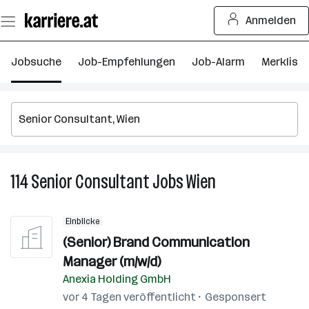
Zum
Anmelden
Seiteninhalt
springen
Jobsuche
Job-Empfehlungen
Job-Alarm
Merkliste
114
Senior Consultant
Jobs
Wien
114
Senior
Consultant
Einblicke
Jobs
(Senior) Brand Communication
in
Manager (m/w/d)
Wien
Anexia Holding GmbH
vor 4 Tagen veröffentlicht
Gesponsert