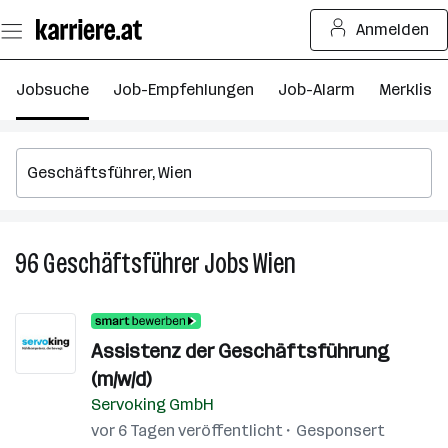
Zum
Anmelden
Seiteninhalt
springen
Jobsuche
Job-Empfehlungen
Job-Alarm
Merkliste
96
Geschäftsführer
Jobs
Wien
96
Geschäftsführer
Jobs
in
Assistenz der Geschäftsführung
Wien
(m/w/d)
Servoking GmbH
vor 6 Tagen veröffentlicht
Gesponsert