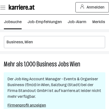
Zum
Anmelden
Seiteninhalt
springen
Jobsuche
Job-Empfehlungen
Job-Alarm
Merkliste
Mehr als 1.000
Business
Jobs
Wien
Mehr
als
1.000
Der Job
Key Account Manager – Events & Organiser
Business
Business (f/m/d)
in
Wien, Salzburg (Stadt)
bei der
Jobs
Firma
Standout GmbH
ist auf karriere.at leider nicht
in
mehr verfügbar.
Wien
Firmenprofil anzeigen