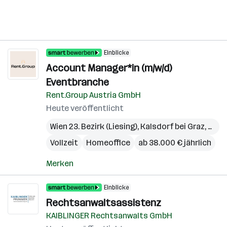
Einblicke
Account Manager*in (m/w/d)
Eventbranche
Rent.Group Austria GmbH
Heute veröffentlicht
Wien 23. Bezirk (Liesing)
,
Kalsdorf bei Graz
,
Pichl
Vollzeit
Homeoffice
ab 38.000 € jährlich
Merken
Einblicke
Rechtsanwaltsassistenz
KAIBLINGER Rechtsanwalts GmbH