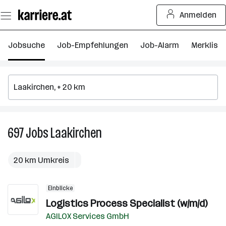
Zum
Anmelden
Seiteninhalt
springen
Jobsuche
Job-Empfehlungen
Job-Alarm
Merkliste
697
Jobs
Laakirchen
697
Jobs
in
20 km Umkreis
Laakirchen
Einblicke
Logistics Process Specialist (w/m/d)
AGILOX Services GmbH