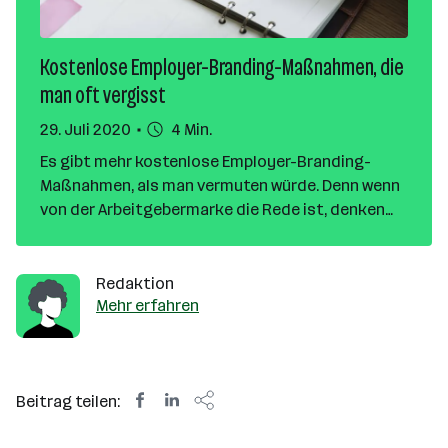
Kostenlose Employer-Branding-Maßnahmen, die
man oft vergisst
29. Juli 2020
4 Min.
Es gibt mehr kostenlose Employer-Branding-
Maßnahmen, als man vermuten würde. Denn wenn
von der Arbeitgebermarke die Rede ist, denken
viele zunächst an teure Werbekampagnen und
Give-aways. In diesem Artikel erinnern wir euch an
hocheffektive Alternativen, die jedes
Redaktion
Unternehmen (fast) völlig kostenlos nützen kann.
Mehr erfahren
Beitrag teilen: