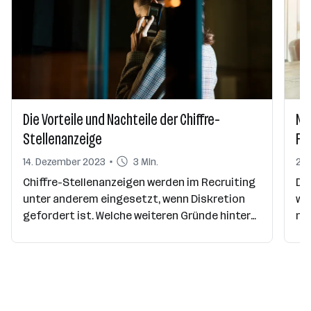
Die Vorteile und Nachteile der Chiffre-
Ne
Stellenanzeige
Fe
14. Dezember 2023
3 Min.
24.
Chiffre-Stellenanzeigen werden im Recruiting
Di
unter anderem eingesetzt, wenn Diskretion
wah
gefordert ist. Welche weiteren Gründe hinter
ne
einer verschlüsselten Anzeige stecken, welche
mö
Unterschiede es zur normalen Stellenanzeige
au
gibt sowie die Vor- und Nachteile – all diese
an
Themen werden in diesem Artikel beleuchtet.
Jo
oh