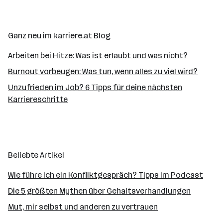
sc
Ro
er
Ganz neu im karriere.at Blog
Arbeiten bei Hitze: Was ist erlaubt und was nicht?
Burnout vorbeugen: Was tun, wenn alles zu viel wird?
Unzufrieden im Job? 6 Tipps für deine nächsten
Karriereschritte
Beliebte Artikel
Wie führe ich ein Konfliktgespräch? Tipps im Podcast
Die 5 größten Mythen über Gehaltsverhandlungen
Mut, mir selbst und anderen zu vertrauen