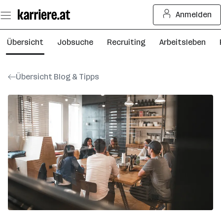
Zum
Anmelden
Seiteninhalt
springen
Übersicht
Jobsuche
Recruiting
Arbeitsleben
Übersicht Blog & Tipps