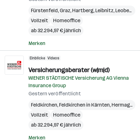
Fürstenfeld
,
Graz
,
Hartberg
,
Leibnitz
,
Leoben
,
Li
Vollzeit
Homeoffice
ab 32.294,97 € jährlich
Merken
Einblicke
Videos
Versicherungsberater (w|m|d)
WIENER STÄDTISCHE Versicherung AG Vienna
Insurance Group
Gestern veröffentlicht
Feldkirchen
,
Feldkirchen in Kärnten
,
Hermagor
,
K
Vollzeit
Homeoffice
ab 32.294,97 € jährlich
Merken