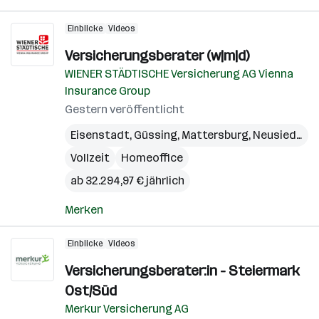
Einblicke
Videos
Versicherungsberater (w|m|d)
WIENER STÄDTISCHE Versicherung AG Vienna
Insurance Group
Gestern veröffentlicht
Eisenstadt
,
Güssing
,
Mattersburg
,
Neusiedl am See
Vollzeit
Homeoffice
ab 32.294,97 € jährlich
Merken
Einblicke
Videos
Versicherungsberater:in - Steiermark
Ost/Süd
Merkur Versicherung AG