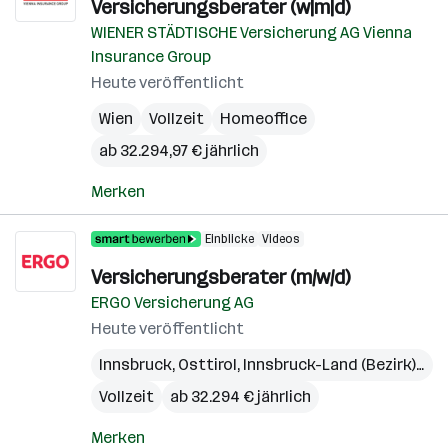
Versicherungsberater (w|m|d)
WIENER STÄDTISCHE Versicherung AG Vienna
Insurance Group
Heute veröffentlicht
Wien
Vollzeit
Homeoffice
ab 32.294,97 € jährlich
Merken
Einblicke
Videos
Versicherungsberater (m/w/d)
ERGO Versicherung AG
Heute veröffentlicht
Innsbruck
,
Osttirol
,
Innsbruck-Land (Bezirk)
,
Lie
Vollzeit
ab 32.294 € jährlich
Merken