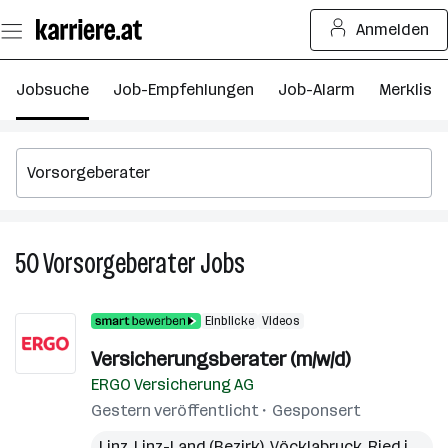
Zum
Anmelden
Seiteninhalt
springen
Jobsuche
Job-Empfehlungen
Job-Alarm
Merkliste
50
Vorsorgeberater
Jobs
50
Vorsorgeberater
Jobs
Einblicke
Videos
Versicherungsberater (m/w/d)
ERGO Versicherung AG
Gestern veröffentlicht
Gesponsert
Linz
,
Linz-Land (Bezirk)
,
Vöcklabruck
,
Ried im Innkreis