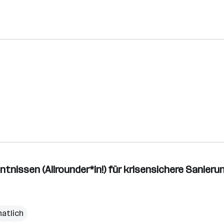
nntnissen (Allrounder*in!) für krisensichere Sanie
natlich