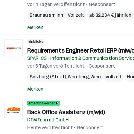
vor 4 Tagen veröffentlicht
Gesponsert
Braunau am Inn
Vollzeit
ab 32.294 € jährlich
Merken
Einblicke
Requirements Engineer Retail ERP (m/w/d
SPAR ICS – Information & Communication Servic
vor 5 Tagen veröffentlicht
Gesponsert
Salzburg (Stadt)
,
Wernberg
,
Wien
Vollzeit
Ho
Merken
Back Office Assistenz (m/w/d)
KTM Fahrrad GmbH
Heute veröffentlicht
Gesponsert