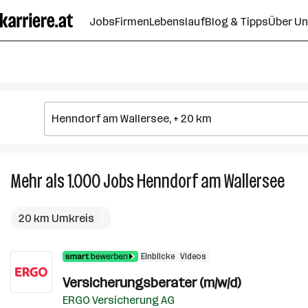
Zum
Jobs
Firmen
Lebenslauf
Blog & Tipps
Über U
Seiteninhalt
springen
Mehr als 1.000
Jobs
Henndorf am Wallersee
Meh
als
1.00
20 km Umkreis
Job
in
Einblicke
Videos
Hen
am
Versicherungsberater (m/w/d)
Wall
ERGO Versicherung AG