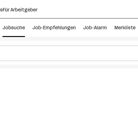
ns
Für Arbeitgeber
Jobsuche
Job-Empfehlungen
Job-Alarm
Merkliste
r
0
s
ndorf
ersee