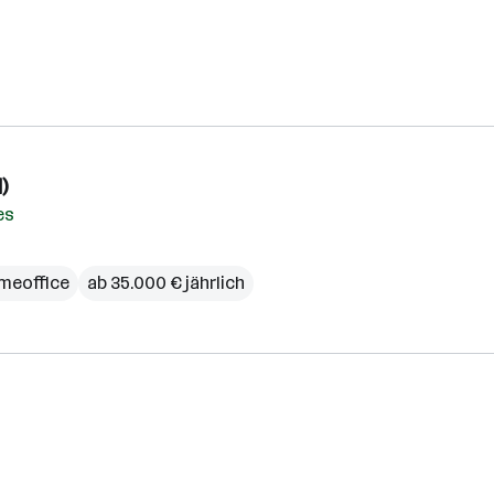
)
es
meoffice
ab 35.000 € jährlich