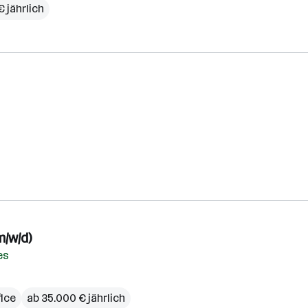
 jährlich
m/w/d)
es
ice
ab 35.000 € jährlich