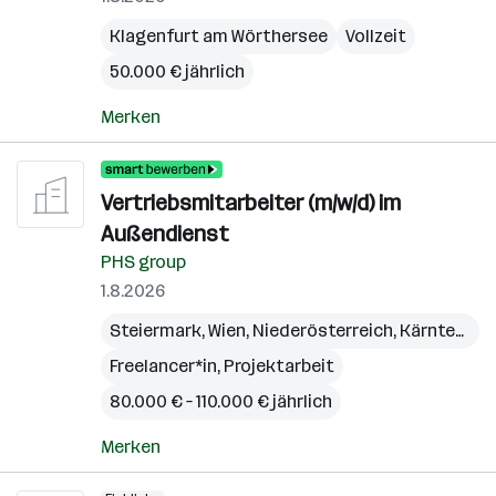
Klagenfurt am Wörthersee
Vollzeit
50.000 € jährlich
Merken
Vertriebsmitarbeiter (m/w/d) im
Außendienst
PHS group
1.8.2026
Steiermark
,
Wien
,
Niederösterreich
,
Kärnten
,
Bu
Freelancer*in, Projektarbeit
80.000 € – 110.000 € jährlich
Merken