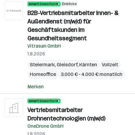
Einblicke
B2B-Vertriebsmitarbeiter Innen- &
Außendienst (m/w/d) für
Geschäftskunden im
Gesundheitssegment
Vitrasan GmbH
1.8.2026
Steiermark
,
Gleisdorf
,
Kärnten
Vollzeit
Homeoffice
3.000 € – 4.000 € monatlich
Merken
Vertriebsmitarbeiter
Drohnentechnologien (m/w/d)
OneDrone GmbH
1.8.2026