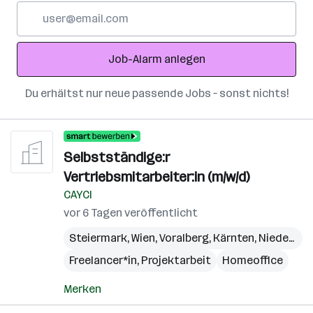
E-
Mail-
Adresse
Job-Alarm anlegen
Du erhältst nur neue passende Jobs – sonst nichts!
Selbstständige:r
Vertriebsmitarbeiter:in (m/w/d)
CAYCI
vor 6 Tagen veröffentlicht
Steiermark
,
Wien
,
Voralberg
,
Kärnten
,
Niederösterreich
Freelancer*in, Projektarbeit
Homeoffice
Merken