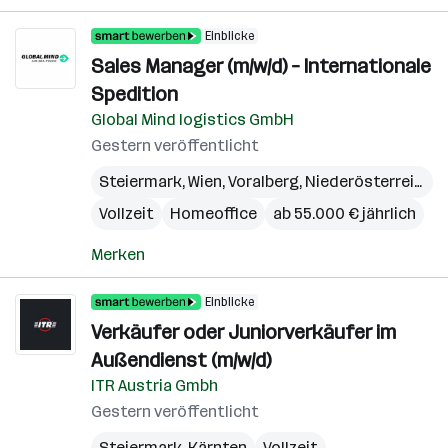
Einblicke
Sales Manager (m/w/d) – Internationale
Spedition
Global Mind logistics GmbH
Gestern veröffentlicht
Steiermark
,
Wien
,
Voralberg
,
Niederösterreich
,
B
Vollzeit
Homeoffice
ab 55.000 € jährlich
Merken
Einblicke
Verkäufer oder Juniorverkäufer im
Außendienst (m/w/d)
ITR Austria Gmbh
Gestern veröffentlicht
Steiermark
,
Kärnten
Vollzeit