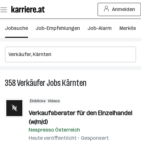
Zum
Anmelden
Seiteninhalt
springen
Jobsuche
Job-Empfehlungen
Job-Alarm
Merkliste
358
Verkäufer
Jobs
Kärnten
358
Verkäufer
Jobs
Einblicke
Videos
in
Kärnten
Verkaufsberater für den Einzelhandel
(w/m/d)
Nespresso Österreich
Heute veröffentlicht
Gesponsert