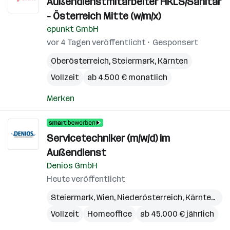
Außendienstmitarbeiter HKLS/Sanitär
- Österreich Mitte (w/m/x)
epunkt GmbH
vor 4 Tagen veröffentlicht
Gesponsert
Oberösterreich
,
Steiermark
,
Kärnten
Vollzeit
ab 4.500 € monatlich
Merken
Servicetechniker (m/w/d) im
Außendienst
Denios GmbH
Heute veröffentlicht
Steiermark
,
Wien
,
Niederösterreich
,
Kärnten
,
Bu
Vollzeit
Homeoffice
ab 45.000 € jährlich