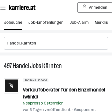
Zum
Anmelden
Seiteninhalt
springen
Jobsuche
Job-Empfehlungen
Job-Alarm
Merkliste
497
Handel
Jobs
Kärnten
497
Handel
Jobs
Einblicke
Videos
in
Kärnten
Verkaufsberater für den Einzelhandel
(w/m/d)
Nespresso Österreich
vor 6 Tagen veröffentlicht
Gesponsert