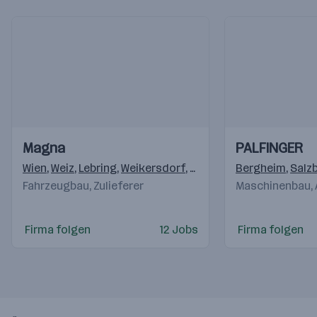
Einblicke
Einblicke
Einblicke
Einblicke
Magna
PALFINGER
Videos
Videos
Wien
,
Weiz
,
Lebring
,
Weikersdorf
,
Krottendorf (Weiz)
Bergheim
,
,
Klag
Salz
Fahrzeugbau, Zulieferer
Maschinenbau,
Firma folgen
12 Jobs
Firma folgen