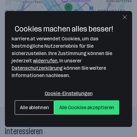
Cookies machen alles besser!
Map data ©2026 Google
karriere.at verwendet Cookies, um das
Kulzer Austria GmbH
bestmögliche Nutzererlebnis für Sie
sicherzustellen. Ihre Zustimmung können Sie
Donau-City-Straße 6/2. OG/1/Top 2
jederzeit
widerrufen.
In unserer
1220 Wien
— Route berechnen
Datenschutzerklärung
können Sie weitere
Informationen nachlesen.
Webseite
Cookie-Einstellungen
Alle ablehnen
Alle Cookies akzeptieren
Folgende Firmen könnten dich auch
interessieren