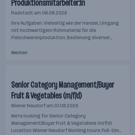
Produktionsmitarbeiter:in
Radstadt
am 08.08.2026
Ihre Aufgaben: Vielseitig wie der Handel, Umgang
mit hochwertigem Rohmaterial für die
Fleischwarenproduktion, Bedienung diverser
Produktionsmaschinen, Einhaltung der Qualitäts-,
Hygiene- und Sicherheitsvorschriften...
Merken
Senior Category Management/Buyer
Fruit & Vegetables (m/f/d)
Wiener Neudorf
am 07.08.2026
We're looking for Senior Category
Management/Buyer Fruit & Vegetables (m/f/d)
Location: Wiener Neudorf Working hours: Full-time