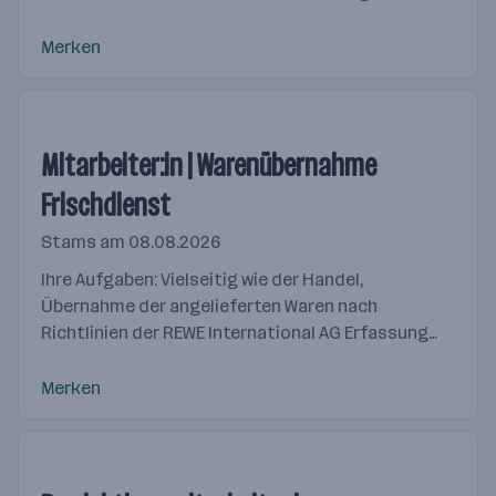
Selbständiges Be- und Entladen der
firmeneigenen LKWs, Rücknahme von Leergut...
Merken
Mitarbeiter:in | Warenübernahme
Frischdienst
Stams
am 08.08.2026
Ihre Aufgaben: Vielseitig wie der Handel,
Übernahme der angelieferten Waren nach
Richtlinien der REWE International AG Erfassung
der Wareneingänge im EDV-System, Abwicklung
sämtlicher Formalitäten...
Merken