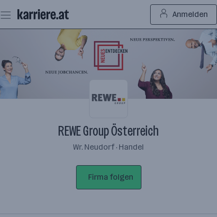
Zum
Anmelden
Seiteninhalt
springen
REWE Group Österreich
Wr. Neudorf · Handel
Firma folgen