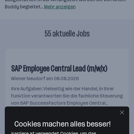
Buddy begleitet…
Mehr anzeigen
55 aktuelle Jobs
SAP Employee Central Lead (m/w/x)
Wiener Neudorf
am 08.08.2026
Ihre Aufgaben: Vielseitig wie der Handel, In Ihrer
Funktion verantworten Sie die fachliche Steuerung
von SAP SuccessFactors Employee Central
innerhalb eines internationalen
Transformationsprogramms. Sie entwickeln...
Merken
Cookies machen alles besser!
karriere.at verwendet Cookies, um das