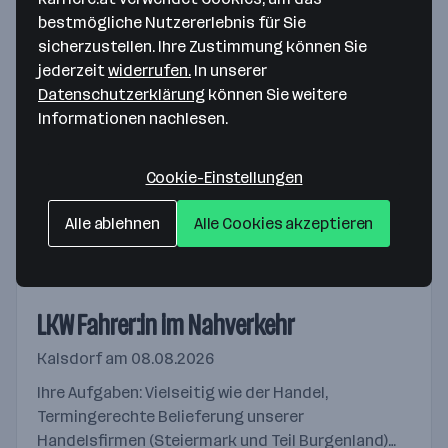
bestmögliche Nutzererlebnis für Sie
sicherzustellen. Ihre Zustimmung können Sie
Digitaldruckoperator:in
jederzeit
widerrufen.
In unserer
Wiener Neudorf
am 08.08.2026
Datenschutzerklärung
können Sie weitere
Informationen nachlesen.
Ihre Aufgaben: Sie übernehmen die
Operatortätigkeit für unsere modernsten
Kleinformat- und Großformatdrucker. Sie sind für
Cookie-Einstellungen
Wartungsarbeiten an den Drucksystemen
zuständig. Der...
Merken
Alle ablehnen
Alle Cookies akzeptieren
LKW Fahrer:in im Nahverkehr
Kalsdorf
am 08.08.2026
Ihre Aufgaben: Vielseitig wie der Handel,
Termingerechte Belieferung unserer
Handelsfirmen (Steiermark und Teil Burgenland)