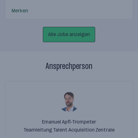
BILLA Central and Eastern Europe is part of the
REWE...
Merken
Alle Jobs anzeigen
Ansprechperson
Emanuel Apfl-Trompeter
Teamleitung Talent Acquisition Zentrale