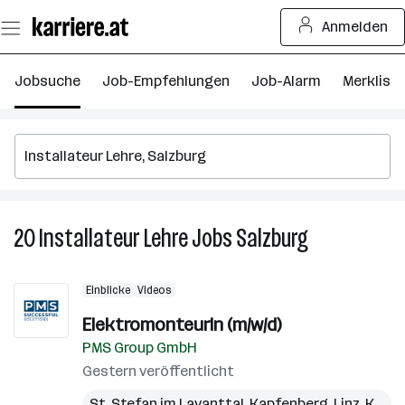
Zum
Anmelden
Seiteninhalt
springen
Jobsuche
Job-Empfehlungen
Job-Alarm
Merkliste
20
Installateur Lehre
Jobs
Salzburg
20
Installateur
Lehre
Einblicke
Videos
Jobs
in
ElektromonteurIn (m/w/d)
Salzburg
PMS Group GmbH
Gestern veröffentlicht
St. Stefan im Lavanttal
,
Kapfenberg
,
Linz
,
Kundl