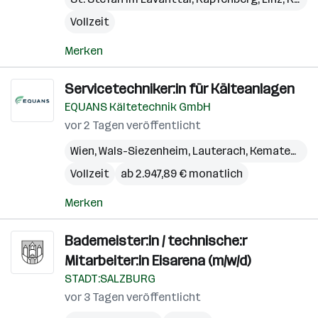
Vollzeit
Merken
Servicetechniker:in für Kälteanlagen
EQUANS Kältetechnik GmbH
vor 2 Tagen veröffentlicht
Wien
,
Wals-Siezenheim
,
Lauterach
,
Kematen an der Krems
Vollzeit
ab 2.947,89 € monatlich
Merken
Bademeister:in / technische:r
Mitarbeiter:in Eisarena (m/w/d)
STADT:SALZBURG
vor 3 Tagen veröffentlicht