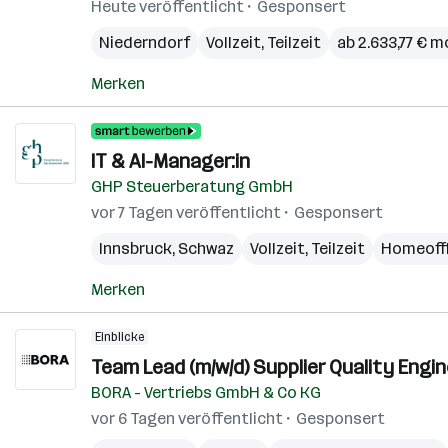
Heute veröffentlicht
Gesponsert
Niederndorf
Vollzeit, Teilzeit
ab 2.633,77 € m
Merken
IT & AI-Manager:in
GHP Steuerberatung GmbH
vor 7 Tagen veröffentlicht
Gesponsert
Innsbruck
,
Schwaz
Vollzeit, Teilzeit
Homeoff
Merken
Einblicke
Team Lead (m/w/d) Supplier Quality Engi
BORA - Vertriebs GmbH & Co KG
vor 6 Tagen veröffentlicht
Gesponsert