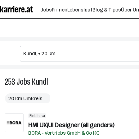
Zum
Jobs
Firmen
Lebenslauf
Blog & Tipps
Über U
Seiteninhalt
springen
253
Jobs
Kundl
253
Jobs
in
20 km Umkreis
Kundl
Einblicke
HMI UX/UI Designer (all genders)
BORA - Vertriebs GmbH & Co KG