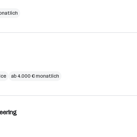
onatlich
ice
ab 4.000 € monatlich
neering