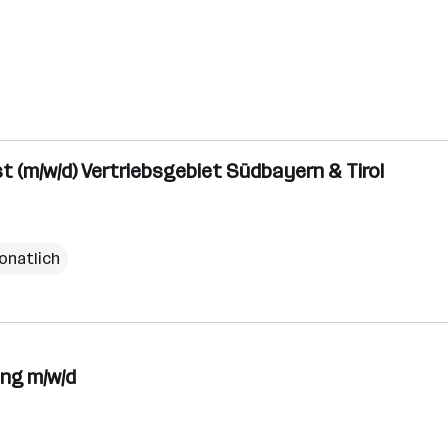
 (m/w/d) Vertriebsgebiet Südbayern & Tirol
onatlich
ung m/w/d