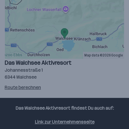
Map data ©2026 Google
Das Walchsee Aktivresort
Johannesstraße 1
6344 Walchsee
Route
Route berechnen
auf
google
maps
Das Walchsee Aktivresort findest Du auch auf:
berechnen
Link zur Unternehmensseite