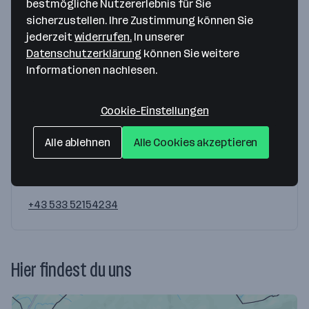
bestmögliche Nutzererlebnis für Sie
sicherzustellen. Ihre Zustimmung können Sie
Du hast Fragen?
jederzeit
widerrufen.
In unserer
Wir helfen dir gerne weiter!
Datenschutzerklärung
können Sie weitere
Informationen nachlesen.
Cookie-Einstellungen
Alle ablehnen
Alle Cookies akzeptieren
Angela Rakić
HR Business Partnerin
+43 533 52154234
Hier findest du uns