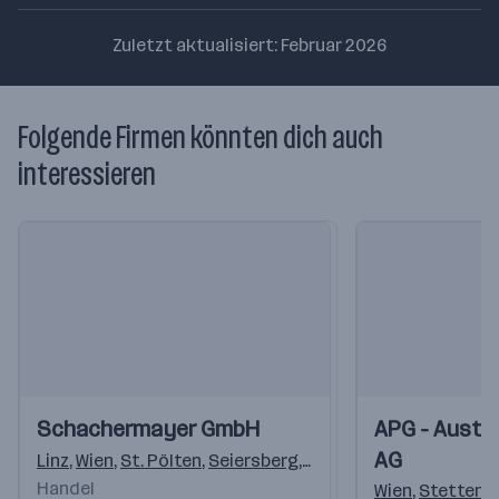
Zuletzt aktualisiert: Februar 2026
Folgende Firmen könnten dich auch
interessieren
Einblicke
Einblicke
Einblicke
Einblicke
Schachermayer GmbH
APG - Austri
Videos
Videos
AG
Linz
,
Wien
,
St. Pölten
,
Seiersberg
,
Villach
,
Innsbruck
,
Siez
Handel
Wien
,
Stetten
,