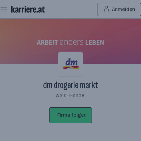
Zum
Anmelden
Seiteninhalt
springen
dm drogerie markt
Wals · Handel
Firma folgen