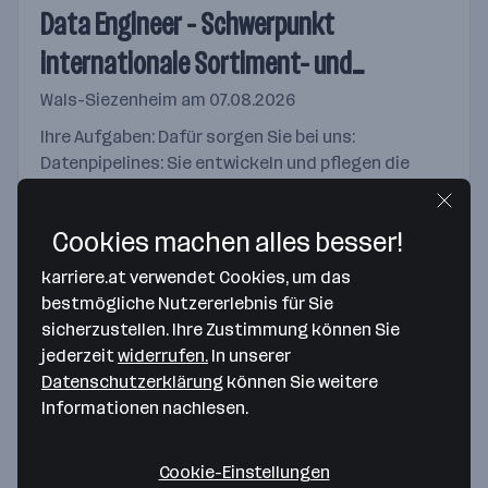
Data Engineer - Schwerpunkt
internationale Sortiment- und
Marktanalytik (w/m/x) für 25-38,5
Wals-Siezenheim
am 07.08.2026
Stunden
Ihre Aufgaben: Dafür sorgen Sie bei uns:
Datenpipelines: Sie entwickeln und pflegen die
Datenstrecken unserer Produkte in Snowflake und
GCP dabei übersetzen Sie fachliche
Cookies machen alles besser!
Anforderungen in skalierbare...
Merken
karriere.at verwendet Cookies, um das
bestmögliche Nutzererlebnis für Sie
sicherzustellen. Ihre Zustimmung können Sie
Manager:in Transportlogistik
jederzeit
widerrufen.
In unserer
Datenschutzerklärung
können Sie weitere
Enns
am 07.08.2026
Informationen nachlesen.
Ihr Verantwortungsbereich: Umfasst das gesamte
Mitarbeitermanagement, von der
Cookie-Einstellungen
Aufgabenverteilung über die Ressourcenplanung