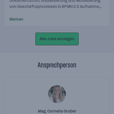
Dokumentation, Visualisierung und Modellierung
von Geschäftsprozessen in BPMN 2.0 Aufnahme,
Analyse und Optimierung von Prozessen sowie
Soll-Prozess-Gestaltung...
Merken
Alle Jobs anzeigen
Ansprechperson
Mag. Cornelia Gruber