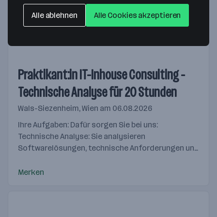
und Koordination innerhalb der Teams bis hin zur
Alle ablehnen
Alle Cookies akzeptieren
Gestaltung der fachlichen und persönlichen
Merken
Weiterentwicklung...
Praktikant:in IT-Inhouse Consulting -
Technische Analyse für 20 Stunden
Wals-Siezenheim, Wien
am 06.08.2026
Ihre Aufgaben: Dafür sorgen Sie bei uns:
Technische Analyse: Sie analysieren
Softwarelösungen, technische Anforderungen und
bestehende Systemlandschaften.
Anforderungsmanagement: Sie unterstützen...
Merken