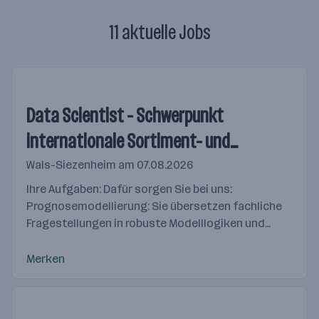
11 aktuelle Jobs
Data Scientist - Schwerpunkt
internationale Sortiment- und
Marktanalytik (w/m/x)
Wals-Siezenheim
am 07.08.2026
Ihre Aufgaben: Dafür sorgen Sie bei uns:
Prognosemodellierung: Sie übersetzen fachliche
Fragestellungen in robuste Modelllogiken und
entwickeln bestehende Prognosemodelle
entsprechend weiter. Dazu...
Merken