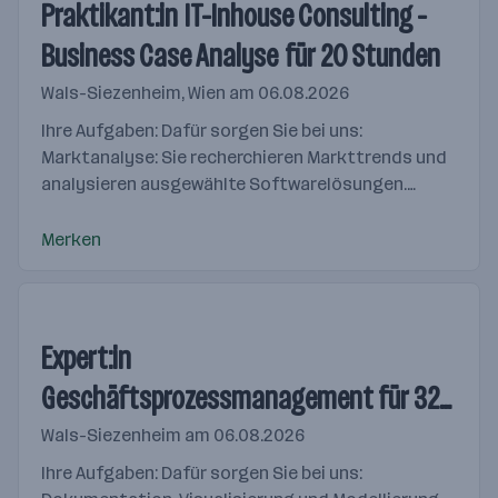
Praktikant:in IT-Inhouse Consulting -
Business Case Analyse für 20 Stunden
Wals-Siezenheim, Wien
am 06.08.2026
Ihre Aufgaben: Dafür sorgen Sie bei uns:
Marktanalyse: Sie recherchieren Markttrends und
analysieren ausgewählte Softwarelösungen.
Wettbewerbs- und Risikobetrachtung: Sie
erstellen Wettbewerbsanalysen...
Merken
Expert:in
Geschäftsprozessmanagement für 32-
38,5 Stunden
Wals-Siezenheim
am 06.08.2026
Ihre Aufgaben: Dafür sorgen Sie bei uns: