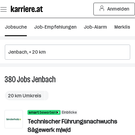
Zum
Anmelden
Seiteninhalt
springen
Jobsuche
Job-Empfehlungen
Job-Alarm
Merkliste
380
Jobs
Jenbach
380
Jobs
in
20 km Umkreis
Jenbach
Einblicke
Technischer Führungsnachwuchs
Sägewerk m/w/d