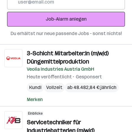
Mail-
Adresse
Job-Alarm anlegen
Du erhältst nur neue passende Jobs – sonst nichts!
3-Schicht Mitarbeiter:in (m/w/d)
Düngemittelproduktion
Veolia Industries Austria GmbH
Heute veröffentlicht
Gesponsert
Kundl
Vollzeit
ab 48.482,84 € jährlich
Merken
Einblicke
Servicetechniker für
Industriebatterien (m/w/d)