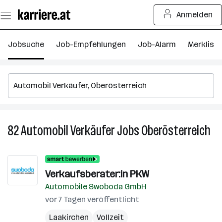
Zum
Anmelden
Seiteninhalt
springen
Jobsuche
Job-Empfehlungen
Job-Alarm
Merkliste
82
Automobil Verkäufer
Jobs
Oberösterreich
82
Au
Ver
Jo
Verkaufsberater:in PKW
in
Automobile Swoboda GmbH
Ob
vor 7 Tagen veröffentlicht
Laakirchen
Vollzeit