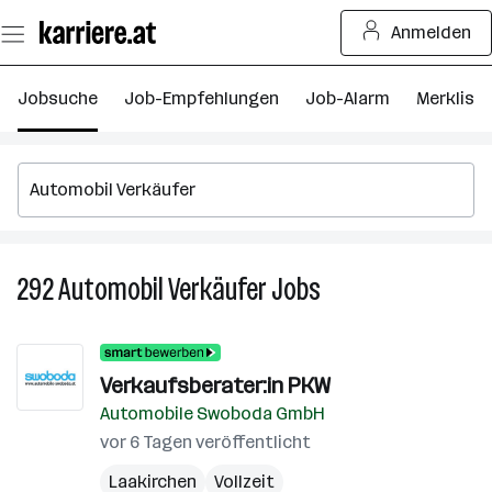
Zum
Anmelden
Seiteninhalt
springen
Jobsuche
Job-Empfehlungen
Job-Alarm
Merkliste
292
Automobil Verkäufer
Jobs
292
Automobil
Verkäufer
Jobs
Verkaufsberater:in PKW
Automobile Swoboda GmbH
vor 6 Tagen veröffentlicht
Laakirchen
Vollzeit