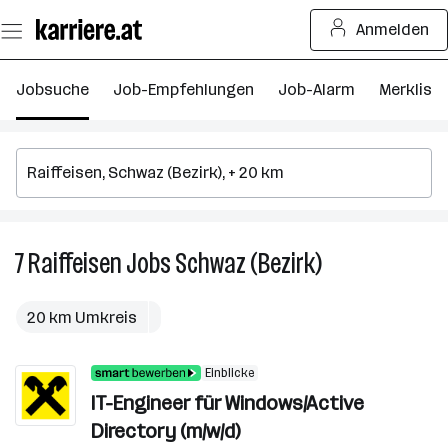
Zum
Anmelden
Seiteninhalt
springen
Jobsuche
Job-Empfehlungen
Job-Alarm
Merkliste
7
Raiffeisen
Jobs
Schwaz (Bezirk)
7
Raiffeisen
Jobs
20 km Umkreis
in
Schwaz
Einblicke
(Bezirk)
IT-Engineer für Windows/Active
Directory (m/w/d)