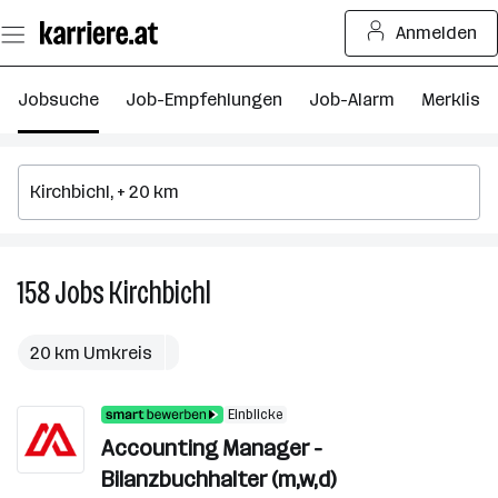
Zum
Anmelden
Seiteninhalt
springen
Jobsuche
Job-Empfehlungen
Job-Alarm
Merkliste
158
Jobs
Kirchbichl
158
Jobs
in
20 km Umkreis
Kirchbichl
Einblicke
Accounting Manager -
Bilanzbuchhalter (m,w,d)