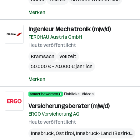
Merken
Ingenieur Mechatronik (m/w/d)
FERCHAU Austria GmbH
Heute veröffentlicht
Kramsach
Vollzeit
50.000 € – 70.000 € jährlich
Merken
Einblicke
Videos
Versicherungsberater (m/w/d)
ERGO Versicherung AG
Heute veröffentlicht
Innsbruck
,
Osttirol
,
Innsbruck-Land (Bezirk)
,
Lie