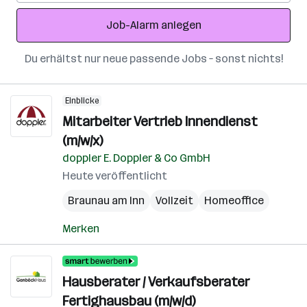
Adresse
Job-Alarm anlegen
Du erhältst nur neue passende Jobs – sonst nichts!
Einblicke
Mitarbeiter Vertrieb Innendienst
(m/w/x)
doppler E. Doppler & Co GmbH
Heute veröffentlicht
Braunau am Inn
Vollzeit
Homeoffice
Merken
Hausberater / Verkaufsberater
Fertighausbau (m/w/d)