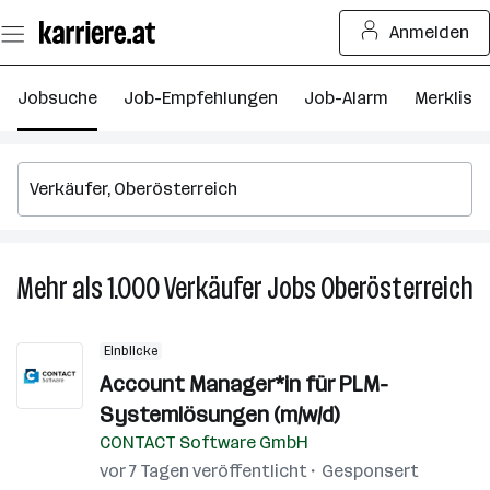
Zum
Anmelden
Seiteninhalt
springen
Jobsuche
Job-Empfehlungen
Job-Alarm
Merkliste
Mehr als 1.000
Verkäufer
Jobs
Oberösterreich
M
al
1.
Einblicke
Ve
Account Manager*in für PLM-
J
Systemlösungen (m/w/d)
in
O
CONTACT Software GmbH
vor 7 Tagen veröffentlicht
Gesponsert