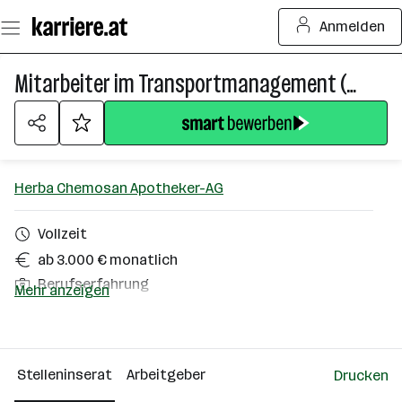
Zum
Anmelden
Seiteninhalt
springen
Mitarbeiter im Transportmanagement (m/w/d)
Herba Chemosan Apotheker-AG
Vollzeit
ab 3.000 € monatlich
Berufserfahrung
Mehr anzeigen
Homeoffice möglich
Wien
Stelleninserat
Arbeitgeber
Drucken
Über das Unternehmen