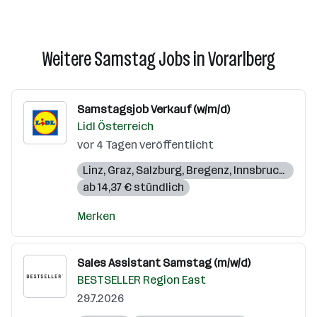
Weitere Samstag Jobs in Vorarlberg
Samstagsjob Verkauf (w/m/d)
Lidl Österreich
vor 4 Tagen veröffentlicht
Linz
,
Graz
,
Salzburg
,
Bregenz
,
Innsbruck
,
Eise
ab 14,37 € stündlich
Merken
Sales Assistant Samstag (m/w/d)
BESTSELLER Region East
29.7.2026