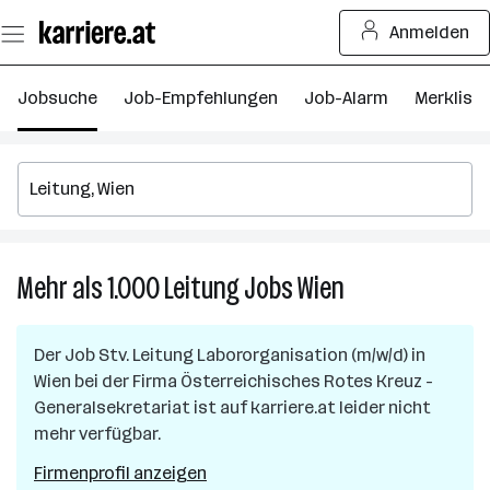
Zum
Anmelden
Seiteninhalt
springen
Jobsuche
Job-Empfehlungen
Job-Alarm
Merkliste
Mehr als 1.000
Leitung
Jobs
Wien
Mehr
als
1.000
Der Job
Stv. Leitung Labororganisation (m/w/d)
in
Leitung
Wien
bei der Firma
Österreichisches Rotes Kreuz -
Jobs
Generalsekretariat
ist auf karriere.at leider nicht
in
mehr verfügbar.
Wien
Firmenprofil anzeigen