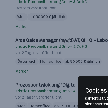
aristid Personalberatung GmbH & Co KG
Gestern veröffentlicht
Wien
ab 130.000 € jährlich
Merken
Area Sales Manager (m/w/d) AT, CH, SI - Lab
aristid Personalberatung GmbH & Co KG
vor 2 Tagen veröffentlicht
Österreich
Homeoffice
ab 80.000 € jährlich
Merken
Prozessentwicklung / Digitalisierung - Ber
Cookies 
aristid Personalberatung GmbH & Co KG
vor 2 Tagen veröffentlicht
karriere.at 
sicherzustel
WIen
Homeoffice
ab 65.000 € jährlich