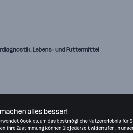
ordiagnostik, Lebens- und Futtermittel
eiche: (Projekt) Controlling, HR, CRM, Wissensmana
machen alles besser!
verwendet Cookies, um das bestmögliche Nutzererlebnis für S
len. Ihre Zustimmung können Sie jederzeit
widerrufen.
In unse