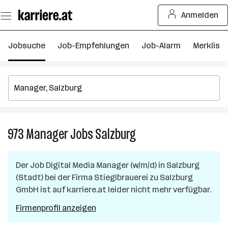
Zum
Anmelden
Seiteninhalt
springen
Jobsuche
Job-Empfehlungen
Job-Alarm
Merkliste
973
Manager
Jobs
Salzburg
973
Manager
Jobs
Der Job
Digital Media Manager (w/m/d)
in
Salzburg
in
(Stadt)
bei der Firma
Stieglbrauerei zu Salzburg
Salzburg
GmbH
ist auf karriere.at leider nicht mehr verfügbar.
Firmenprofil anzeigen