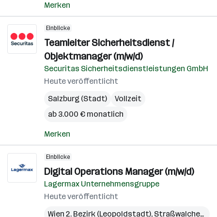
Merken
Einblicke
Teamleiter Sicherheitsdienst /
Objektmanager (m/w/d)
Securitas Sicherheitsdienstleistungen GmbH
Heute veröffentlicht
Salzburg (Stadt)
Vollzeit
ab 3.000 € monatlich
Merken
Einblicke
Digital Operations Manager (m/w/d)
Lagermax Unternehmensgruppe
Heute veröffentlicht
Wien 2. Bezirk (Leopoldstadt)
,
Straßwalchen
,
Pr