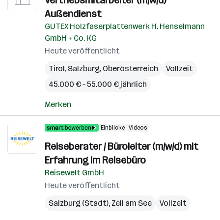
Vertriebsmitarbeiter (m/w/d)
Außendienst
GUTEX Holzfaserplattenwerk H. Henselmann
GmbH + Co. KG
Heute veröffentlicht
Tirol
,
Salzburg
,
Oberösterreich
Vollzeit
45.000 € – 55.000 € jährlich
Merken
Einblicke
Videos
Reiseberater / Büroleiter (m/w/d) mit
Erfahrung im Reisebüro
Reisewelt GmbH
Heute veröffentlicht
Salzburg (Stadt)
,
Zell am See
Vollzeit