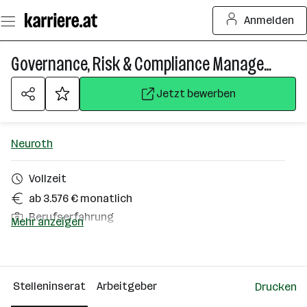
Zum
Anmelden
Seiteninhalt
springen
Governance, Risk & Compliance Manager (m/w/d)
Jetzt bewerben
Neuroth
Vollzeit
ab 3.576 € monatlich
Berufserfahrung
Mehr anzeigen
Homeoffice möglich
Graz, Wien
Stelleninserat
Arbeitgeber
Drucken
Über das Unternehmen