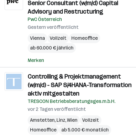
Senior Consultant (w/m/d) Capital
Advisory and Restructuring
PwC Österreich
Gestern veröffentlicht
Vienna
Vollzeit
Homeoffice
ab 60.000 € jährlich
Merken
Controlling & Projektmanagement
(w/m/d) - SAP S/4HANA-Transformation
aktiv mitgestalten
TRESCON Betriebsberatungsges.m.b.H.
vor 2 Tagen veröffentlicht
Amstetten
,
Linz
,
Wien
Vollzeit
Homeoffice
ab 5.000 € monatlich