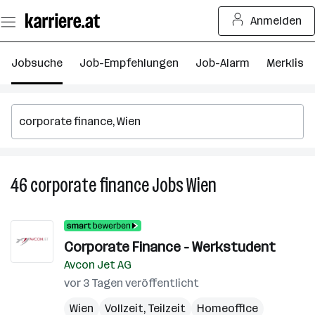
Zum
Anmelden
Seiteninhalt
springen
Jobsuche
Job-Empfehlungen
Job-Alarm
Merkliste
46
corporate finance
Jobs
Wien
46
corporate
finance
Jobs
Corporate Finance - Werkstudent
in
Avcon Jet AG
Wien
vor 3 Tagen veröffentlicht
Wien
Vollzeit, Teilzeit
Homeoffice