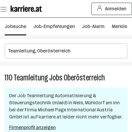
Zum
Anmelden
Seiteninhalt
springen
Jobsuche
Job-Empfehlungen
Job-Alarm
Merkliste
110
Teamleitung
Jobs
Oberösterreich
110
Teamleitung
Jobs
Der Job
Teamleitung Automatisierung &
in
Steuerungstechnik (m/w/d)
in
Wels, Mühldorf am Inn
Oberösterre
bei der Firma
Michael Page International Austria
GmbH
ist auf karriere.at leider nicht mehr verfügbar.
Firmenprofil anzeigen