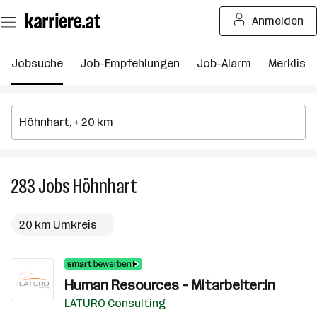
Zum
Anmelden
Seiteninhalt
springen
Jobsuche
Job-Empfehlungen
Job-Alarm
Merkliste
283
Jobs
Höhnhart
283
Jobs
in
20 km Umkreis
Höhnhart
Human Resources – Mitarbeiter:in
LATURO Consulting