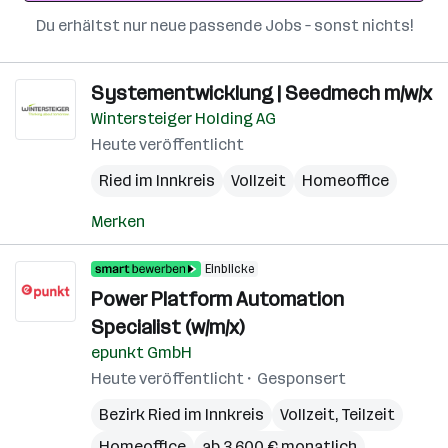
Du erhältst nur neue passende Jobs – sonst nichts!
Systementwicklung | Seedmech m/w/x
Wintersteiger Holding AG
Heute veröffentlicht
Ried im Innkreis
Vollzeit
Homeoffice
Merken
Einblicke
Power Platform Automation
Specialist (w/m/x)
epunkt GmbH
Heute veröffentlicht
Gesponsert
Bezirk Ried im Innkreis
Vollzeit, Teilzeit
Homeoffice
ab 3.600 € monatlich