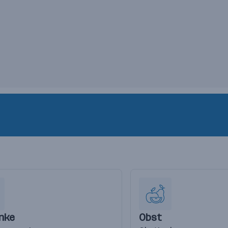
nke
Obst