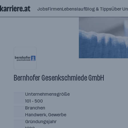
Zum
Jobs
Firmen
Lebenslauf
Blog & Tipps
Über U
Seiteninhalt
springen
Bernhofer Gesenkschmiede GmbH
Unternehmensgröße
101 - 500
Branchen
Handwerk, Gewerbe
Gründungsjahr