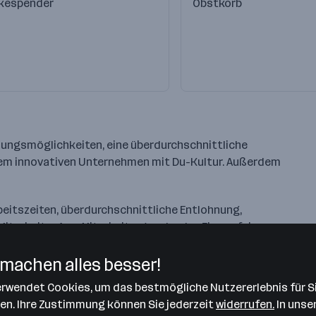
kespender
Obstkorb
klungsmöglichkeiten, eine überdurchschnittliche
inem innovativen Unternehmen mit Du-Kultur. Außerdem
rbeitszeiten, überdurchschnittliche Entlohnung,
itarbeiter App, Mitarbeitergeschenke, Firmenfeiern
machen alles besser!
verwendet Cookies, um das bestmögliche Nutzererlebnis für S
len. Ihre Zustimmung können Sie jederzeit
widerrufen.
In unse