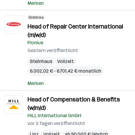
Merken
Einblicke
Head of Repair Center International
(m/w/d)
Fronius
Gestern veröffentlicht
Steinhaus
Vollzeit
6.002,02 € – 6.701,42 € monatlich
Merken
Head of Compensation & Benefits
(w/m/d)
HILL International GmbH
vor 3 Tagen veröffentlicht
Linz
Vollzeit
ab 90.000 € jährlich