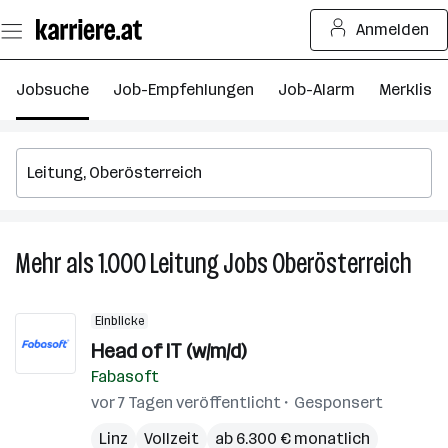
Zum
Anmelden
Seiteninhalt
springen
Jobsuche
Job-Empfehlungen
Job-Alarm
Merkliste
Mehr als 1.000
Leitung
Jobs
Oberösterreich
Mehr
als
1.00
Einblicke
Leit
Head of IT (w/m/d)
Jobs
Fabasoft
in
Ober
vor 7 Tagen veröffentlicht
Gesponsert
Linz
Vollzeit
ab 6.300 € monatlich