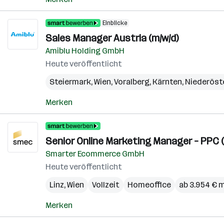
Einblicke
Sales Manager Austria (m/w/d)
Amiblu Holding GmbH
Heute veröffentlicht
Steiermark
,
Wien
,
Voralberg
,
Kärnten
,
Niederöst
Merken
Senior Online Marketing Manager – PPC (
Smarter Ecommerce GmbH
Heute veröffentlicht
Linz
,
Wien
Vollzeit
Homeoffice
ab 3.954 € 
Merken