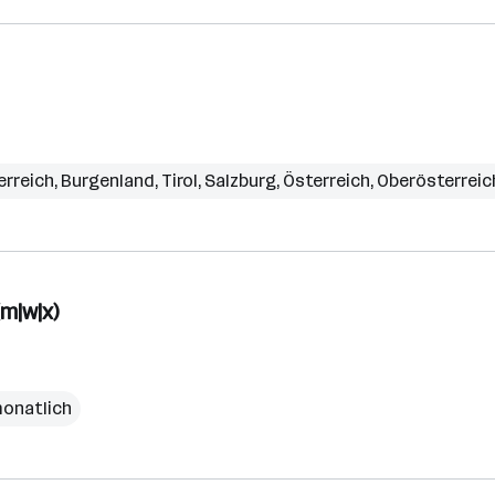
erreich
,
Burgenland
,
Tirol
,
Salzburg
,
Österreich
,
Oberösterreic
m|w|x)
monatlich