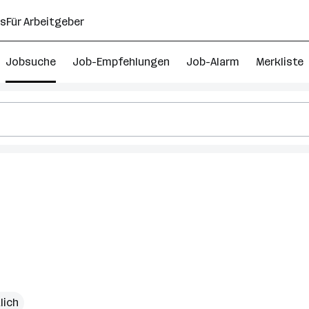
ns
Für Arbeitgeber
Jobsuche
Job-Empfehlungen
Job-Alarm
Merkliste
hr
00
nager
bs
erösterreich
lich