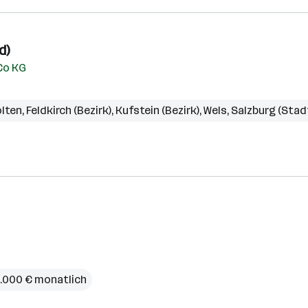
d)
Co KG
ölten
,
Feldkirch (Bezirk)
,
Kufstein (Bezirk)
,
Wels
,
Salzburg (Stad
 4.000 € monatlich