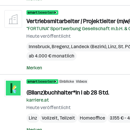
Vertriebsmitarbeiter / Projektleiter (m/w/
"FORTUNA" Sportwerbung Gesellschaft m.b.H. & 
Heute veröffentlicht
Innsbruck
,
Bregenz
,
Landeck (Bezirk)
,
Linz
,
St. P
ab 4.000 € monatlich
Merken
Einblicke
Videos
(Bilanz)buchhalter*In I ab 28 Std.
karriere.at
Heute veröffentlicht
Linz
Vollzeit, Teilzeit
Homeoffice
3.155 € –
Merken