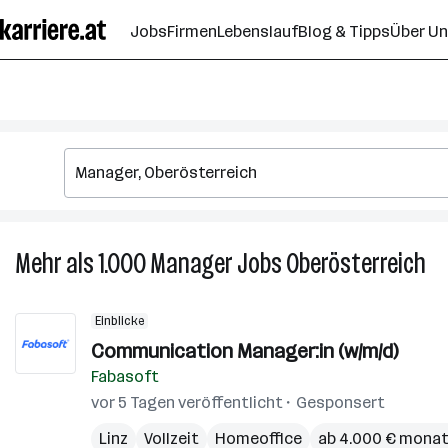
Zum
Jobs
Firmen
Lebenslauf
Blog & Tipps
Über U
Seiteninhalt
springen
Mehr als 1.000
Manager
Jobs
Oberösterreich
Me
als
1.0
Einblicke
Ma
Communication Manager:in (w/m/d)
Jo
Fabasoft
in
Ob
vor 5 Tagen veröffentlicht
Gesponsert
Linz
Vollzeit
Homeoffice
ab 4.000 € monat