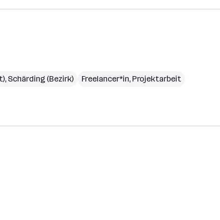
t)
,
Schärding (Bezirk)
Freelancer*in, Projektarbeit