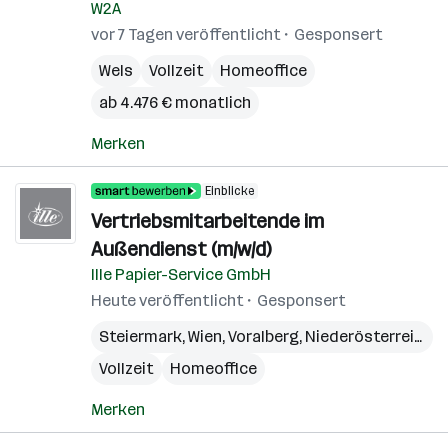
W2A
vor 7 Tagen veröffentlicht
Gesponsert
Wels
Vollzeit
Homeoffice
ab 4.476 € monatlich
Merken
Einblicke
Vertriebsmitarbeitende im
Außendienst (m/w/d)
Ille Papier-Service GmbH
Heute veröffentlicht
Gesponsert
Steiermark
,
Wien
,
Voralberg
,
Niederösterreich
,
B
Vollzeit
Homeoffice
Merken