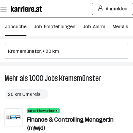
Zum
Anmelden
Seiteninhalt
springen
Jobsuche
Job-Empfehlungen
Job-Alarm
Merkliste
Mehr als 1.000
Jobs
Kremsmünster
Mehr
als
1.000
20 km Umkreis
Jobs
in
Kremsmünste
Finance & Controlling Manager:in
(m/w/d)