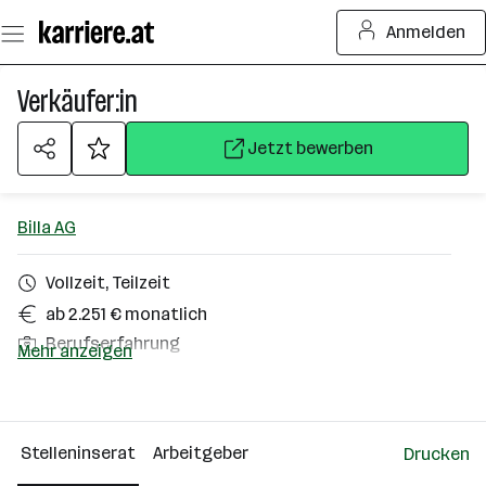
Zum
Anmelden
Seiteninhalt
springen
Verkäufer:in
Jetzt bewerben
Billa AG
Vollzeit, Teilzeit
ab 2.251 € monatlich
Berufserfahrung
Mehr anzeigen
Millstatt
Über das Unternehmen
Stelleninserat
Arbeitgeber
Drucken
10000+ Mitarbeiter*innen